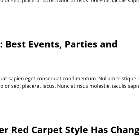
r sed, placerat lacus. Nunc at risus molestie, iaculis sapie
: Best Events, Parties and
equat sapien eget consequat condimentum. Nullam tristique
r sed, placerat lacus. Nunc at risus molestie, iaculis sapie
er Red Carpet Style Has Chan