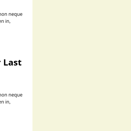
 non neque
n in,
 Last
 non neque
n in,