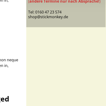
n in,
(
andere Termine nur nach Absprache!
)
Tel: 0160 47 23 574
shop@stickmonkey.de
 non neque
n in,
ged