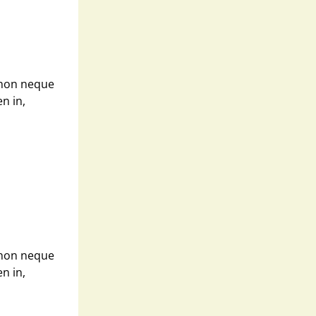
 non neque
n in,
 non neque
n in,