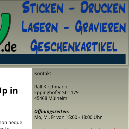
Kontakt
Ralf Kirchmann
Up in
Eppinghofer Str. 179
45468 Mülheim
Öffnungszeiten:
Mo, Mi, Fr von 15:00 - 18:00 Uhr
 non neque