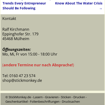
Artikelnavigation
Trends Every Entrepreneur
Know About The Water Crisis
Should Be Following
→
Kontakt
Ralf Kirchmann
Eppinghofer Str. 179
45468 Mülheim
Öffnungszeiten:
Mo, Mi, Fr von 15:00 - 18:00 Uhr
(
andere Termine nur nach Absprache!
)
Tel: 0160 47 23 574
shop@stickmonkey.de
© StickMonkey.de - Lasern - Gravieren - Sticken - Drucken -
Geschenkartikel - Folienbeschriftungen - Drucksachen