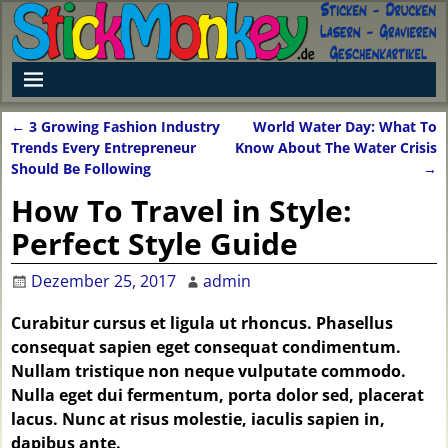
←
3 Growing Fashion Industry
World Water Day: What To
Artikelnavigation
Trends Every Entrepreneur
Know About The Water Crisis
Should Be Following
→
How To Travel in Style:
Perfect Style Guide
Dezember 25, 2017
admin
Curabitur cursus et ligula ut rhoncus. Phasellus
consequat sapien eget consequat condimentum.
Nullam tristique non neque vulputate commodo.
Nulla eget dui fermentum, porta dolor sed, placerat
lacus. Nunc at risus molestie, iaculis sapien in,
dapibus ante.