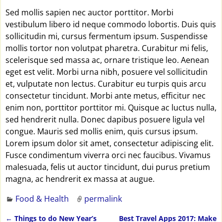
Sed mollis sapien nec auctor porttitor. Morbi
vestibulum libero id neque commodo lobortis. Duis quis
sollicitudin mi, cursus fermentum ipsum. Suspendisse
mollis tortor non volutpat pharetra. Curabitur mi felis,
scelerisque sed massa ac, ornare tristique leo. Aenean
eget est velit. Morbi urna nibh, posuere vel sollicitudin
et, vulputate non lectus. Curabitur eu turpis quis arcu
consectetur tincidunt. Morbi ante metus, efficitur nec
enim non, porttitor porttitor mi. Quisque ac luctus nulla,
sed hendrerit nulla. Donec dapibus posuere ligula vel
congue. Mauris sed mollis enim, quis cursus ipsum.
Lorem ipsum dolor sit amet, consectetur adipiscing elit.
Fusce condimentum viverra orci nec faucibus. Vivamus
malesuada, felis ut auctor tincidunt, dui purus pretium
magna, ac hendrerit ex massa at augue.
Food & Health
permalink
←
Things to do New Year’s
Best Travel Apps 2017: Make