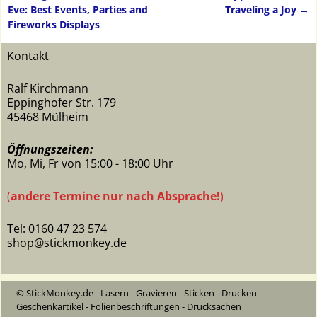
Artikelnavigation
Eve: Best Events, Parties and
Traveling a Joy
→
Fireworks Displays
Kontakt
Ralf Kirchmann
Eppinghofer Str. 179
45468 Mülheim
Öffnungszeiten:
Mo, Mi, Fr von 15:00 - 18:00 Uhr
(
andere Termine nur nach Absprache!
)
Tel: 0160 47 23 574
shop@stickmonkey.de
© StickMonkey.de - Lasern - Gravieren - Sticken - Drucken -
Geschenkartikel - Folienbeschriftungen - Drucksachen