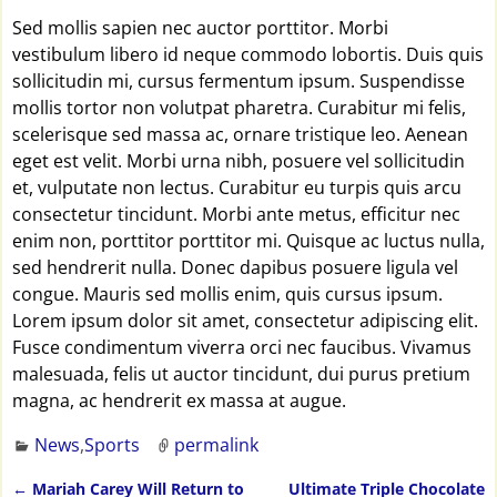
Sed mollis sapien nec auctor porttitor. Morbi
vestibulum libero id neque commodo lobortis. Duis quis
sollicitudin mi, cursus fermentum ipsum. Suspendisse
mollis tortor non volutpat pharetra. Curabitur mi felis,
scelerisque sed massa ac, ornare tristique leo. Aenean
eget est velit. Morbi urna nibh, posuere vel sollicitudin
et, vulputate non lectus. Curabitur eu turpis quis arcu
consectetur tincidunt. Morbi ante metus, efficitur nec
enim non, porttitor porttitor mi. Quisque ac luctus nulla,
sed hendrerit nulla. Donec dapibus posuere ligula vel
congue. Mauris sed mollis enim, quis cursus ipsum.
Lorem ipsum dolor sit amet, consectetur adipiscing elit.
Fusce condimentum viverra orci nec faucibus. Vivamus
malesuada, felis ut auctor tincidunt, dui purus pretium
magna, ac hendrerit ex massa at augue.
News
,
Sports
permalink
←
Mariah Carey Will Return to
Ultimate Triple Chocolate