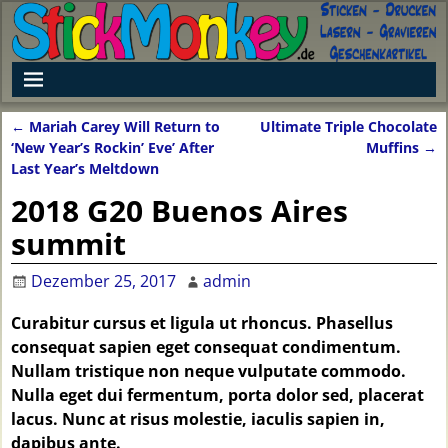
←
Mariah Carey Will Return to
Ultimate Triple Chocolate
Artikelnavigation
‘New Year’s Rockin’ Eve’ After
Muffins
→
Last Year’s Meltdown
2018 G20 Buenos Aires
summit
Dezember 25, 2017
admin
Curabitur cursus et ligula ut rhoncus. Phasellus
consequat sapien eget consequat condimentum.
Nullam tristique non neque vulputate commodo.
Nulla eget dui fermentum, porta dolor sed, placerat
lacus. Nunc at risus molestie, iaculis sapien in,
dapibus ante.