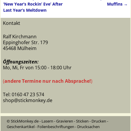
Artikelnavigation
‘New Year’s Rockin’ Eve’ After
Muffins
→
Last Year’s Meltdown
Kontakt
Ralf Kirchmann
Eppinghofer Str. 179
45468 Mülheim
Öffnungszeiten:
Mo, Mi, Fr von 15:00 - 18:00 Uhr
(
andere Termine nur nach Absprache!
)
Tel: 0160 47 23 574
shop@stickmonkey.de
© StickMonkey.de - Lasern - Gravieren - Sticken - Drucken -
Geschenkartikel - Folienbeschriftungen - Drucksachen