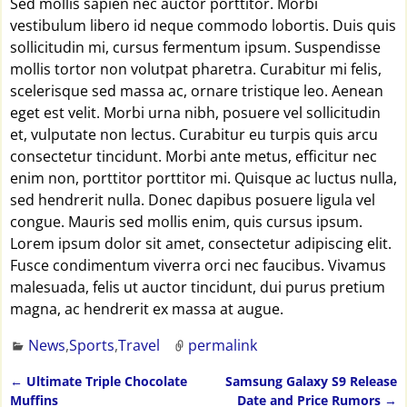
Sed mollis sapien nec auctor porttitor. Morbi
vestibulum libero id neque commodo lobortis. Duis quis
sollicitudin mi, cursus fermentum ipsum. Suspendisse
mollis tortor non volutpat pharetra. Curabitur mi felis,
scelerisque sed massa ac, ornare tristique leo. Aenean
eget est velit. Morbi urna nibh, posuere vel sollicitudin
et, vulputate non lectus. Curabitur eu turpis quis arcu
consectetur tincidunt. Morbi ante metus, efficitur nec
enim non, porttitor porttitor mi. Quisque ac luctus nulla,
sed hendrerit nulla. Donec dapibus posuere ligula vel
congue. Mauris sed mollis enim, quis cursus ipsum.
Lorem ipsum dolor sit amet, consectetur adipiscing elit.
Fusce condimentum viverra orci nec faucibus. Vivamus
malesuada, felis ut auctor tincidunt, dui purus pretium
magna, ac hendrerit ex massa at augue.
News
,
Sports
,
Travel
permalink
←
Ultimate Triple Chocolate
Samsung Galaxy S9 Release
Artikelnavigation
Muffins
Date and Price Rumors
→