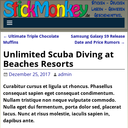
←
Ultimate Triple Chocolate
Samsung Galaxy S9 Release
Artikelnavigation
Muffins
Date and Price Rumors
→
Unlimited Scuba Diving at
Beaches Resorts
Dezember 25, 2017
admin
Curabitur cursus et ligula ut rhoncus. Phasellus
consequat sapien eget consequat condimentum.
Nullam tristique non neque vulputate commodo.
Nulla eget dui fermentum, porta dolor sed, placerat
lacus. Nunc at risus molestie, iaculis sapien in,
dapibus ante.