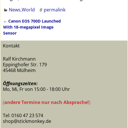
News
,
World
permalink
←
Canon EOS 700D Launched
Artikelnavigation
With 18-megapixel Image
Sensor
Kontakt
Ralf Kirchmann
Eppinghofer Str. 179
45468 Mülheim
Öffnungszeiten:
Mo, Mi, Fr von 15:00 - 18:00 Uhr
(
andere Termine nur nach Absprache!
)
Tel: 0160 47 23 574
shop@stickmonkey.de