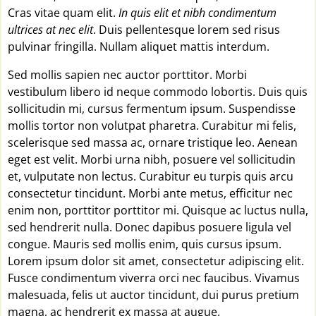
Cras vitae quam elit.
In quis elit et nibh condimentum
ultrices at nec elit
. Duis pellentesque lorem sed risus
pulvinar fringilla. Nullam aliquet mattis interdum.
Sed mollis sapien nec auctor porttitor. Morbi
vestibulum libero id neque commodo lobortis. Duis quis
sollicitudin mi, cursus fermentum ipsum. Suspendisse
mollis tortor non volutpat pharetra. Curabitur mi felis,
scelerisque sed massa ac, ornare tristique leo. Aenean
eget est velit. Morbi urna nibh, posuere vel sollicitudin
et, vulputate non lectus. Curabitur eu turpis quis arcu
consectetur tincidunt. Morbi ante metus, efficitur nec
enim non, porttitor porttitor mi. Quisque ac luctus nulla,
sed hendrerit nulla. Donec dapibus posuere ligula vel
congue. Mauris sed mollis enim, quis cursus ipsum.
Lorem ipsum dolor sit amet, consectetur adipiscing elit.
Fusce condimentum viverra orci nec faucibus. Vivamus
malesuada, felis ut auctor tincidunt, dui purus pretium
magna, ac hendrerit ex massa at augue.