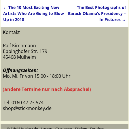
←
The 10 Most Exciting New
The Best Photographs of
Artikelnavigation
Artists Who Are Going to Blow
Barack Obama’s Presidency –
Up in 2018
In Pictures
→
Kontakt
Ralf Kirchmann
Eppinghofer Str. 179
45468 Mülheim
Öffnungszeiten:
Mo, Mi, Fr von 15:00 - 18:00 Uhr
(
andere Termine nur nach Absprache!
)
Tel: 0160 47 23 574
shop@stickmonkey.de
© StickMonkey.de - Lasern - Gravieren - Sticken - Drucken -