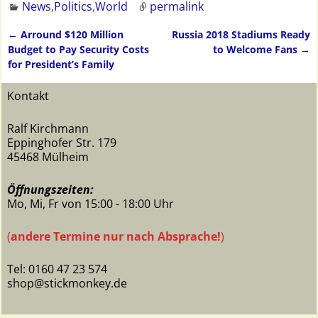
News
,
Politics
,
World
permalink
←
Arround $120 Million
Russia 2018 Stadiums Ready
Artikelnavigation
Budget to Pay Security Costs
to Welcome Fans
→
for President’s Family
Kontakt
Ralf Kirchmann
Eppinghofer Str. 179
45468 Mülheim
Öffnungszeiten:
Mo, Mi, Fr von 15:00 - 18:00 Uhr
(
andere Termine nur nach Absprache!
)
Tel: 0160 47 23 574
shop@stickmonkey.de