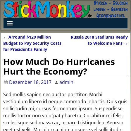
←
Arround $120 Million
Russia 2018 Stadiums Ready
Artikelnavigation
Budget to Pay Security Costs
to Welcome Fans
→
for President’s Family
How Much Do Hurricanes
Hurt the Economy?
Dezember 18, 2017
admin
Sed mollis sapien nec auctor porttitor. Morbi
vestibulum libero id neque commodo lobortis. Duis quis
sollicitudin mi, cursus fermentum ipsum. Suspendisse
mollis tortor non volutpat pharetra. Curabitur mi felis,
scelerisque sed massa ac, ornare tristique leo. Aenean
eget est velit. Morbi urna nibh, posuere vel sollicitudin